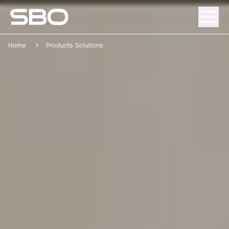
Home
Products Solutions
Menü
Über SBO
Produkte & Lösungen
Nachhaltigkeit
Investor Relations
Karriere
News & Media
Kontakt
DE
/
EN