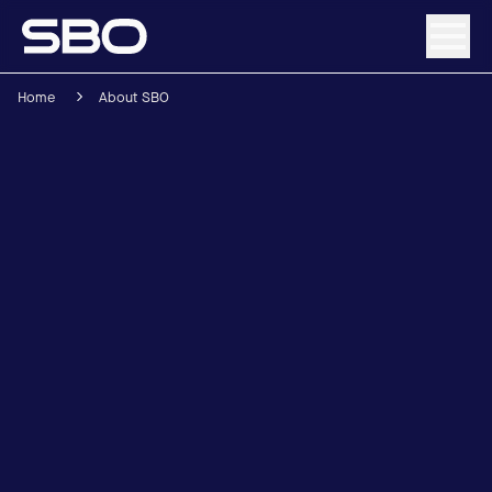
Home
About SBO
Menü
Über SBO
Produkte & Lösungen
Nachhaltigkeit
Investor Relations
Karriere
News & Media
Kontakt
DE
/
EN