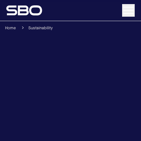
Home
Sustainability
Menü
Über SBO
Produkte & Lösungen
Nachhaltigkeit
Investor Relations
Karriere
News & Media
Kontakt
DE
/
EN