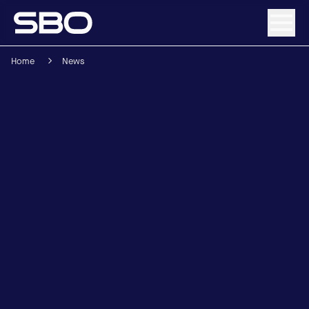
Home
News
Menü
Über SBO
Produkte & Lösungen
Nachhaltigkeit
Investor Relations
Karriere
News & Media
Kontakt
DE
/
EN